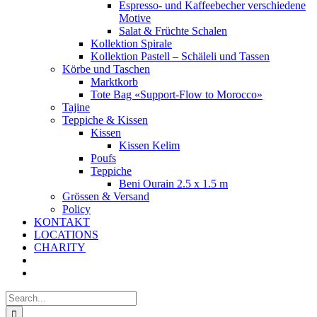
Espresso- und Kaffeebecher verschiedene
Motive
Salat & Früchte Schalen
Kollektion Spirale
Kollektion Pastell – Schäleli und Tassen
Körbe und Taschen
Marktkorb
Tote Bag «Support-Flow to Morocco»
Tajine
Teppiche & Kissen
Kissen
Kissen Kelim
Poufs
Teppiche
Beni Ourain 2.5 x 1.5 m
Grössen & Versand
Policy
KONTAKT
LOCATIONS
CHARITY
Search
for: