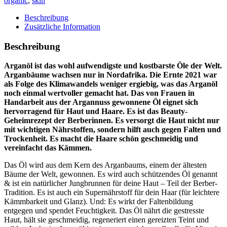
organic
,
skin
Haare
Menge
Beschreibung
Zusätzliche Information
Beschreibung
Arganöl ist das wohl aufwendigste und kostbarste Öle der Welt.
Arganbäume wachsen nur in Nordafrika. Die Ernte 2021 war
als Folge des Klimawandels weniger ergiebig, was das Arganöl
noch einmal wertvoller gemacht hat. Das von Frauen in
Handarbeit aus der Argannuss gewonnene Öl eignet sich
hervorragend für Haut und Haare. Es ist das Beauty-
Geheimrezept der Berberinnen. Es versorgt die Haut nicht nur
mit wichtigen Nährstoffen, sondern hilft auch gegen Falten und
Trockenheit. Es macht die Haare schön geschmeidig und
vereinfacht das Kämmen.
Das Öl wird aus dem Kern des Arganbaums, einem der ältesten
Bäume der Welt, gewonnen. Es wird auch schützendes Öl genannt
& ist ein natürlicher Jungbrunnen für deine Haut – Teil der Berber-
Tradition. Es ist auch ein Supernährstoff für dein Haar (für leichtere
Kämmbarkeit und Glanz). Und: Es wirkt der Faltenbildung
entgegen und spendet Feuchtigkeit. Das Öl nährt die gestresste
Haut, hält sie geschmeidig, regeneriert einen gereizten Teint und