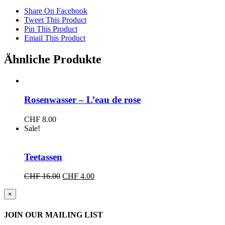
Share On Facebook
Tweet This Product
Pin This Product
Email This Product
Ähnliche Produkte
Rosenwasser – L’eau de rose
CHF
8.00
Sale!
Teetassen
Ursprünglicher
Aktueller
CHF
16.00
CHF
4.00
Preis
Preis
war:
ist:
Close
×
product
CHF 16.00
CHF 4.00.
quick
JOIN OUR MAILING LIST
view