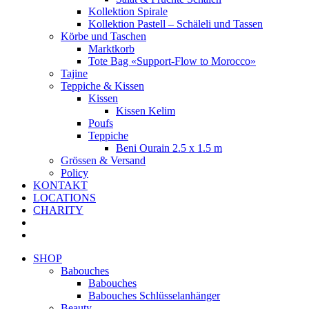
Kollektion Spirale
Kollektion Pastell – Schäleli und Tassen
Körbe und Taschen
Marktkorb
Tote Bag «Support-Flow to Morocco»
Tajine
Teppiche & Kissen
Kissen
Kissen Kelim
Poufs
Teppiche
Beni Ourain 2.5 x 1.5 m
Grössen & Versand
Policy
KONTAKT
LOCATIONS
CHARITY
SHOP
Babouches
Babouches
Babouches Schlüsselanhänger
Beauty