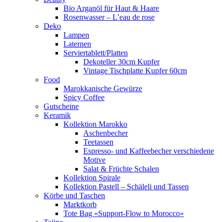
Bio Arganöl für Haut & Haare
Rosenwasser – L’eau de rose
Deko
Lampen
Laternen
Serviertablett/Platten
Dekoteller 30cm Kupfer
Vintage Tischplatte Kupfer 60cm
Food
Marokkanische Gewürze
Spicy Coffee
Gutscheine
Keramik
Kollektion Marokko
Aschenbecher
Teetassen
Espresso- und Kaffeebecher verschiedene
Motive
Salat & Früchte Schalen
Kollektion Spirale
Kollektion Pastell – Schäleli und Tassen
Körbe und Taschen
Marktkorb
Tote Bag «Support-Flow to Morocco»