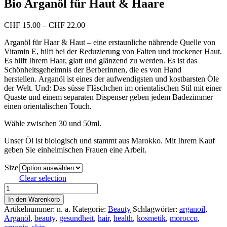
Bio Arganöl für Haut & Haare
Preisspanne:
CHF
15.00
–
CHF
22.00
CHF 15.00
Arganöl für Haar & Haut – eine erstaunliche nährende Quelle von
bis
Vitamin E, hilft bei der Reduzierung von Falten und trockener Haut.
CHF 22.00
Es hilft Ihrem Haar, glatt und glänzend zu werden. Es ist das
Schönheitsgeheimnis der Berberinnen, die es von Hand
herstellen. Arganöl ist eines der aufwendigsten und kostbarsten Öle
der Welt. Und: Das süsse Fläschchen im orientalischen Stil mit einer
Quaste und einem separaten Dispenser geben jedem Badezimmer
einen orientalischen Touch.
Wähle zwischen 30 und 50ml.
Unser Öl ist biologisch und stammt aus Marokko. Mit Ihrem Kauf
geben Sie einheimischen Frauen eine Arbeit.
Size
Clear selection
Bio
Arganöl
In den Warenkorb
für
Artikelnummer:
n. a.
Kategorie:
Beauty
Schlagwörter:
arganoil
,
Haut
Arganöl
,
beauty
,
gesundheit
,
hair
,
health
,
kosmetik
,
morocco
,
&