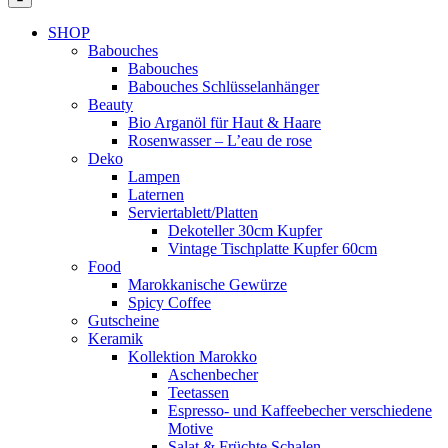
SHOP
Babouches
Babouches
Babouches Schlüsselanhänger
Beauty
Bio Arganöl für Haut & Haare
Rosenwasser – L’eau de rose
Deko
Lampen
Laternen
Serviertablett/Platten
Dekoteller 30cm Kupfer
Vintage Tischplatte Kupfer 60cm
Food
Marokkanische Gewürze
Spicy Coffee
Gutscheine
Keramik
Kollektion Marokko
Aschenbecher
Teetassen
Espresso- und Kaffeebecher verschiedene
Motive
Salat & Früchte Schalen