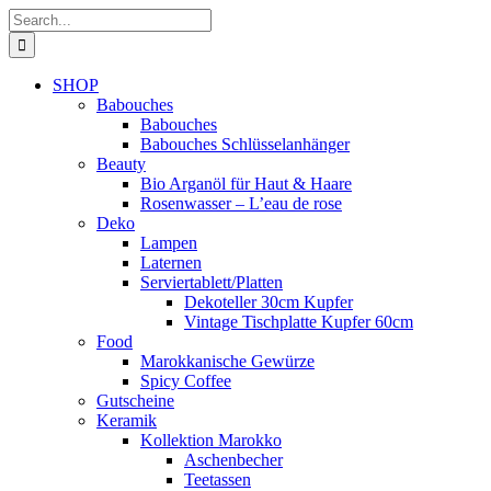
Skip
Search
to
for:
content
SHOP
Babouches
Babouches
Babouches Schlüsselanhänger
Beauty
Bio Arganöl für Haut & Haare
Rosenwasser – L’eau de rose
Deko
Lampen
Laternen
Serviertablett/Platten
Dekoteller 30cm Kupfer
Vintage Tischplatte Kupfer 60cm
Food
Marokkanische Gewürze
Spicy Coffee
Gutscheine
Keramik
Kollektion Marokko
Aschenbecher
Teetassen