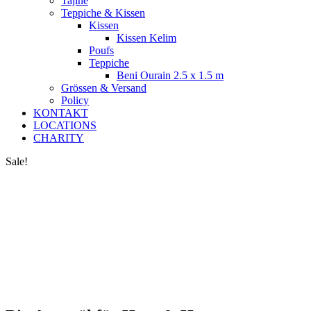
Tajine
Teppiche & Kissen
Kissen
Kissen Kelim
Poufs
Teppiche
Beni Ourain 2.5 x 1.5 m
Grössen & Versand
Policy
KONTAKT
LOCATIONS
CHARITY
Sale!