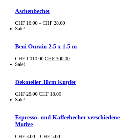
Aschenbecher
Preisspanne:
CHF
16.00
–
CHF
28.00
CHF 16.00
Sale!
bis
CHF 28.00
Beni Ourain 2.5 x 1.5 m
Ursprünglicher
Aktueller
CHF
1'010.00
CHF
300.00
Preis
Preis
Sale!
war:
ist:
CHF 1'010.00
CHF 300.00.
Dekoteller 30cm Kupfer
Ursprünglicher
Aktueller
CHF
25.00
CHF
18.00
Preis
Preis
Sale!
war:
ist:
CHF 25.00
CHF 18.00.
Espresso- und Kaffeebecher verschiedene
Motive
Preisspanne:
CHF
3.00
–
CHF
5.00