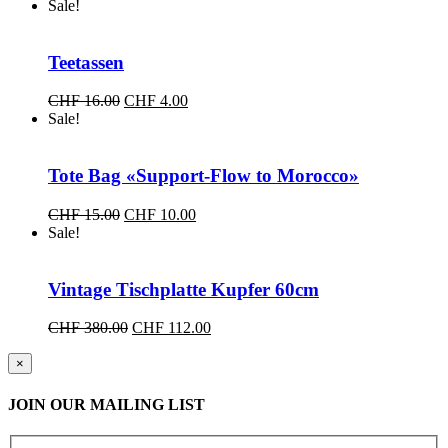
Preis
Preis
Sale!
war:
ist:
CHF 290.00
CHF 95.00.
Teetassen
Ursprünglicher
Aktueller
CHF
16.00
CHF
4.00
Preis
Preis
Sale!
war:
ist:
CHF 16.00
CHF 4.00.
Tote Bag «Support-Flow to Morocco»
Ursprünglicher
Aktueller
CHF
15.00
CHF
10.00
Preis
Preis
Sale!
war:
ist:
CHF 15.00
CHF 10.00.
Vintage Tischplatte Kupfer 60cm
Ursprünglicher
Aktueller
CHF
380.00
CHF
112.00
Preis
Preis
war:
ist:
Close
×
product
CHF 380.00
CHF 112.00.
quick
JOIN OUR MAILING LIST
view