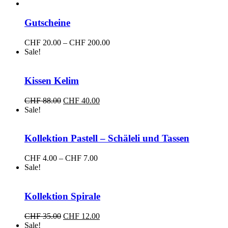
CHF 3.00
bis
CHF 5.00
Gutscheine
Preisspanne:
CHF
20.00
–
CHF
200.00
CHF 20.00
Sale!
bis
CHF 200.00
Kissen Kelim
Ursprünglicher
Aktueller
CHF
88.00
CHF
40.00
Preis
Preis
Sale!
war:
ist:
CHF 88.00
CHF 40.00.
Kollektion Pastell – Schäleli und Tassen
Preisspanne:
CHF
4.00
–
CHF
7.00
CHF 4.00
Sale!
bis
CHF 7.00
Kollektion Spirale
Ursprünglicher
Aktueller
CHF
35.00
CHF
12.00
Preis
Preis
Sale!