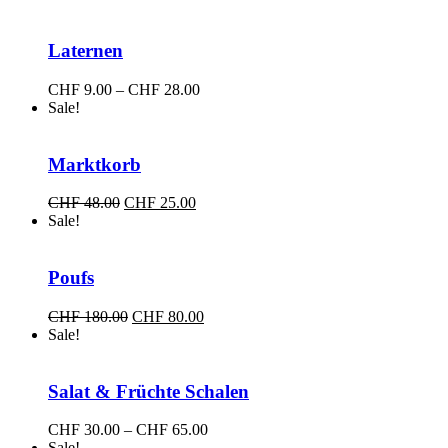
war:
ist:
CHF 35.00
CHF 12.00.
Laternen
Preisspanne:
CHF
9.00
–
CHF
28.00
CHF 9.00
Sale!
bis
CHF 28.00
Marktkorb
Ursprünglicher
Aktueller
CHF
48.00
CHF
25.00
Preis
Preis
Sale!
war:
ist:
CHF 48.00
CHF 25.00.
Poufs
Ursprünglicher
Aktueller
CHF
180.00
CHF
80.00
Preis
Preis
Sale!
war:
ist:
CHF 180.00
CHF 80.00.
Salat & Früchte Schalen
Preisspanne:
CHF
30.00
–
CHF
65.00
CHF 30.00
Sale!