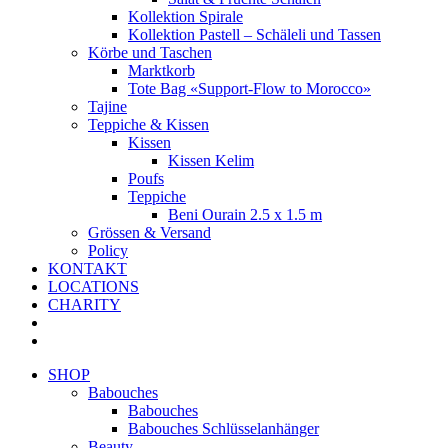
Kollektion Spirale
Kollektion Pastell – Schäleli und Tassen
Körbe und Taschen
Marktkorb
Tote Bag «Support-Flow to Morocco»
Tajine
Teppiche & Kissen
Kissen
Kissen Kelim
Poufs
Teppiche
Beni Ourain 2.5 x 1.5 m
Grössen & Versand
Policy
KONTAKT
LOCATIONS
CHARITY
SHOP
Babouches
Babouches
Babouches Schlüsselanhänger
Beauty