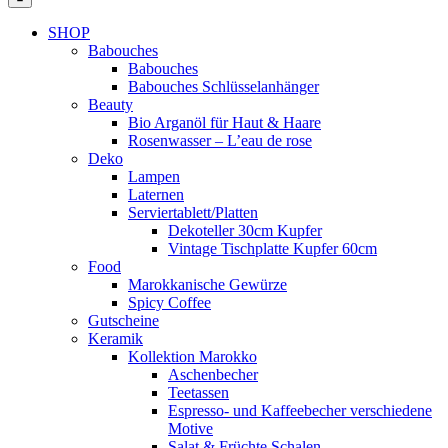
SHOP
Babouches
Babouches
Babouches Schlüsselanhänger
Beauty
Bio Arganöl für Haut & Haare
Rosenwasser – L’eau de rose
Deko
Lampen
Laternen
Serviertablett/Platten
Dekoteller 30cm Kupfer
Vintage Tischplatte Kupfer 60cm
Food
Marokkanische Gewürze
Spicy Coffee
Gutscheine
Keramik
Kollektion Marokko
Aschenbecher
Teetassen
Espresso- und Kaffeebecher verschiedene
Motive
Salat & Früchte Schalen