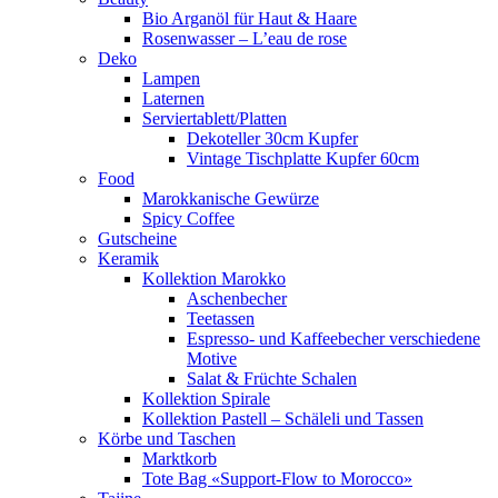
Bio Arganöl für Haut & Haare
Rosenwasser – L’eau de rose
Deko
Lampen
Laternen
Serviertablett/Platten
Dekoteller 30cm Kupfer
Vintage Tischplatte Kupfer 60cm
Food
Marokkanische Gewürze
Spicy Coffee
Gutscheine
Keramik
Kollektion Marokko
Aschenbecher
Teetassen
Espresso- und Kaffeebecher verschiedene
Motive
Salat & Früchte Schalen
Kollektion Spirale
Kollektion Pastell – Schäleli und Tassen
Körbe und Taschen
Marktkorb
Tote Bag «Support-Flow to Morocco»