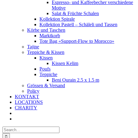
Espresso- und Kaffeebecher verschiedene
Motive
Salat & Früchte Schalen
Kollektion Spirale
Kollektion Pastell – Schäleli und Tassen
Körbe und Taschen
Marktkorb
Tote Bag «Support-Flow to Morocco»
Tajine
Teppiche & Kissen
Kissen
Kissen Kelim
Poufs
Teppiche
Beni Ourain 2.5 x 1.5 m
Grössen & Versand
Policy
KONTAKT
LOCATIONS
CHARITY
Search
for: