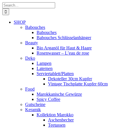
Skip
Search
to
for:
content
SHOP
Babouches
Babouches
Babouches Schlüsselanhänger
Beauty
Bio Arganöl für Haut & Haare
Rosenwasser – L’eau de rose
Deko
Lampen
Laternen
Serviertablett/Platten
Dekoteller 30cm Kupfer
Vintage Tischplatte Kupfer 60cm
Food
Marokkanische Gewürze
Spicy Coffee
Gutscheine
Keramik
Kollektion Marokko
Aschenbecher
Teetassen