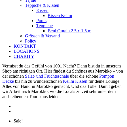
Tajine
Teppiche & Kissen
Kissen
Kissen Kelim
Poufs
Teppiche
Beni Ourain 2.5 x 1.5 m
Grössen & Versand
Policy
KONTAKT
LOCATIONS
CHARITY
Vermisst du das Gefühl von 1001 Nacht? Dann bist du in unserem
Shop am richtigen Ort. Hier findest du Schönes aus Marokko – von
der schönen
Salat- und Früchteschale
über die schöne
Pompon
Decke
bis hin zu wunderschönen
Kelim Kissen
für deine Lounge.
Alles von Hand in Marokko gemacht. Und das Tolle: Damit geben
wir Arbeit nach Marokko, wo die Locals zurzeit sehr unter dem
ausbleibenden Tourismus leiden.
Sale!