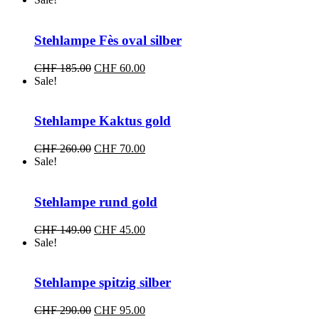
bis
CHF 65.00
Stehlampe Fès oval silber
Ursprünglicher
Aktueller
CHF
185.00
CHF
60.00
Preis
Preis
Sale!
war:
ist:
CHF 185.00
CHF 60.00.
Stehlampe Kaktus gold
Ursprünglicher
Aktueller
CHF
260.00
CHF
70.00
Preis
Preis
Sale!
war:
ist:
CHF 260.00
CHF 70.00.
Stehlampe rund gold
Ursprünglicher
Aktueller
CHF
149.00
CHF
45.00
Preis
Preis
Sale!
war:
ist:
CHF 149.00
CHF 45.00.
Stehlampe spitzig silber
Ursprünglicher
Aktueller
CHF
290.00
CHF
95.00