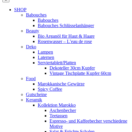
SHOP
Babouches
Babouches
Babouches Schlüsselanhänger
Beauty
Bio Arganöl für Haut & Haare
Rosenwasser – L’eau de rose
Deko
Lampen
Laternen
Serviertablett/Platten
Dekoteller 30cm Kupfer
Vintage Tischplatte Kupfer 60cm
Food
Marokkanische Gewürze
Spicy Coffee
Gutscheine
Keramik
Kollektion Marokko
Aschenbecher
Teetassen
Espresso- und Kaffeebecher verschiedene
Motive
Salat & Früchte Schalen