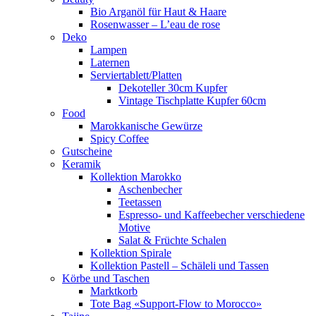
Bio Arganöl für Haut & Haare
Rosenwasser – L’eau de rose
Deko
Lampen
Laternen
Serviertablett/Platten
Dekoteller 30cm Kupfer
Vintage Tischplatte Kupfer 60cm
Food
Marokkanische Gewürze
Spicy Coffee
Gutscheine
Keramik
Kollektion Marokko
Aschenbecher
Teetassen
Espresso- und Kaffeebecher verschiedene
Motive
Salat & Früchte Schalen
Kollektion Spirale
Kollektion Pastell – Schäleli und Tassen
Körbe und Taschen
Marktkorb
Tote Bag «Support-Flow to Morocco»