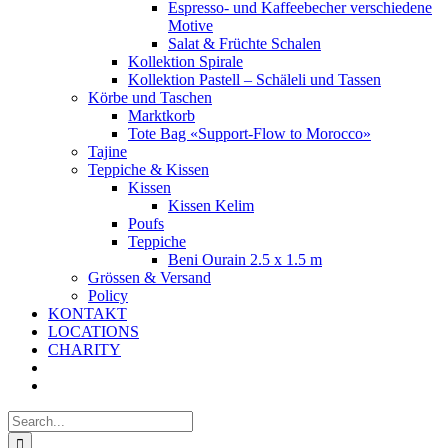
Espresso- und Kaffeebecher verschiedene
Motive
Salat & Früchte Schalen
Kollektion Spirale
Kollektion Pastell – Schäleli und Tassen
Körbe und Taschen
Marktkorb
Tote Bag «Support-Flow to Morocco»
Tajine
Teppiche & Kissen
Kissen
Kissen Kelim
Poufs
Teppiche
Beni Ourain 2.5 x 1.5 m
Grössen & Versand
Policy
KONTAKT
LOCATIONS
CHARITY
Search
for: