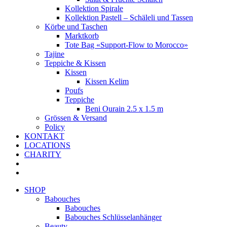
Kollektion Spirale
Kollektion Pastell – Schäleli und Tassen
Körbe und Taschen
Marktkorb
Tote Bag «Support-Flow to Morocco»
Tajine
Teppiche & Kissen
Kissen
Kissen Kelim
Poufs
Teppiche
Beni Ourain 2.5 x 1.5 m
Grössen & Versand
Policy
KONTAKT
LOCATIONS
CHARITY
SHOP
Babouches
Babouches
Babouches Schlüsselanhänger
Beauty