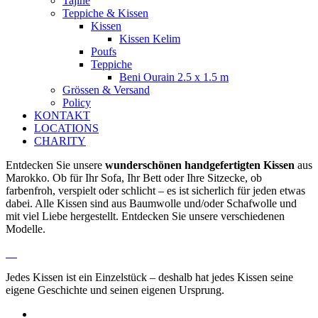
Tajine
Teppiche & Kissen
Kissen
Kissen Kelim
Poufs
Teppiche
Beni Ourain 2.5 x 1.5 m
Grössen & Versand
Policy
KONTAKT
LOCATIONS
CHARITY
Entdecken Sie unsere
wunderschönen handgefertigten Kissen
aus
Marokko. Ob für Ihr Sofa, Ihr Bett oder Ihre Sitzecke, ob
farbenfroh, verspielt oder schlicht – es ist sicherlich für jeden etwas
dabei. Alle Kissen sind aus Baumwolle und/oder Schafwolle und
mit viel Liebe hergestellt. Entdecken Sie unsere verschiedenen
Modelle.
Jedes Kissen ist ein Einzelstück – deshalb hat jedes Kissen seine
eigene Geschichte und seinen eigenen Ursprung.