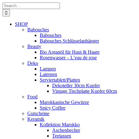
Skip
Search
to
for:
content
SHOP
Babouches
Babouches
Babouches Schlüsselanhänger
Beauty
Bio Arganöl für Haut & Haare
Rosenwasser – L’eau de rose
Deko
Lampen
Laternen
Serviertablett/Platten
Dekoteller 30cm Kupfer
Vintage Tischplatte Kupfer 60cm
Food
Marokkanische Gewürze
Spicy Coffee
Gutscheine
Keramik
Kollektion Marokko
Aschenbecher
Teetassen