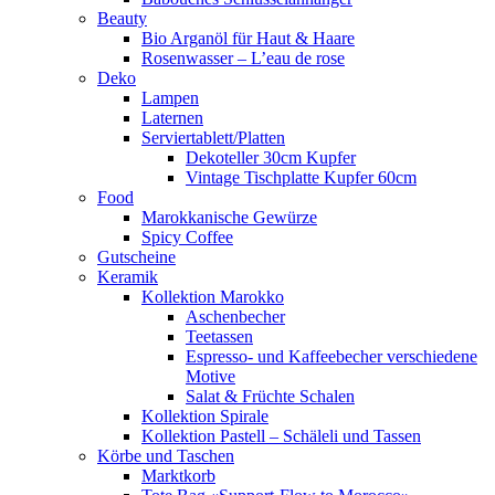
Beauty
Bio Arganöl für Haut & Haare
Rosenwasser – L’eau de rose
Deko
Lampen
Laternen
Serviertablett/Platten
Dekoteller 30cm Kupfer
Vintage Tischplatte Kupfer 60cm
Food
Marokkanische Gewürze
Spicy Coffee
Gutscheine
Keramik
Kollektion Marokko
Aschenbecher
Teetassen
Espresso- und Kaffeebecher verschiedene
Motive
Salat & Früchte Schalen
Kollektion Spirale
Kollektion Pastell – Schäleli und Tassen
Körbe und Taschen
Marktkorb