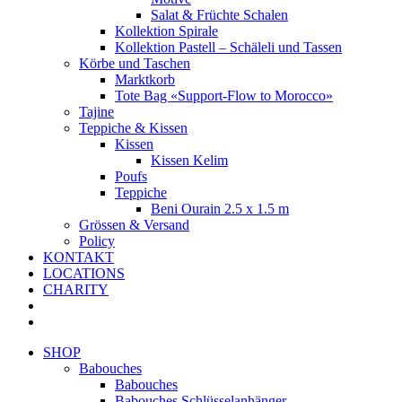
Salat & Früchte Schalen
Kollektion Spirale
Kollektion Pastell – Schäleli und Tassen
Körbe und Taschen
Marktkorb
Tote Bag «Support-Flow to Morocco»
Tajine
Teppiche & Kissen
Kissen
Kissen Kelim
Poufs
Teppiche
Beni Ourain 2.5 x 1.5 m
Grössen & Versand
Policy
KONTAKT
LOCATIONS
CHARITY
SHOP
Babouches
Babouches
Babouches Schlüsselanhänger