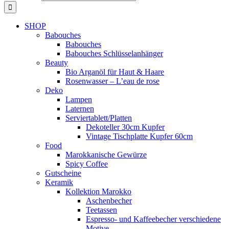
SHOP
Babouches
Babouches
Babouches Schlüsselanhänger
Beauty
Bio Arganöl für Haut & Haare
Rosenwasser – L’eau de rose
Deko
Lampen
Laternen
Serviertablett/Platten
Dekoteller 30cm Kupfer
Vintage Tischplatte Kupfer 60cm
Food
Marokkanische Gewürze
Spicy Coffee
Gutscheine
Keramik
Kollektion Marokko
Aschenbecher
Teetassen
Espresso- und Kaffeebecher verschiedene
Motive