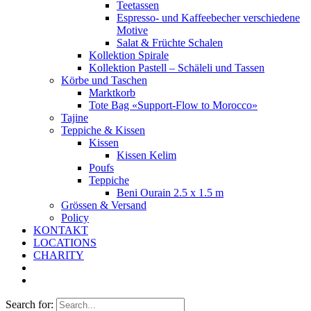
Teetassen
Espresso- und Kaffeebecher verschiedene
Motive
Salat & Früchte Schalen
Kollektion Spirale
Kollektion Pastell – Schäleli und Tassen
Körbe und Taschen
Marktkorb
Tote Bag «Support-Flow to Morocco»
Tajine
Teppiche & Kissen
Kissen
Kissen Kelim
Poufs
Teppiche
Beni Ourain 2.5 x 1.5 m
Grössen & Versand
Policy
KONTAKT
LOCATIONS
CHARITY
Search for: