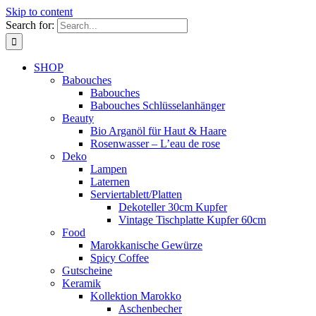
Skip to content
Search for:
SHOP
Babouches
Babouches
Babouches Schlüsselanhänger
Beauty
Bio Arganöl für Haut & Haare
Rosenwasser – L’eau de rose
Deko
Lampen
Laternen
Serviertablett/Platten
Dekoteller 30cm Kupfer
Vintage Tischplatte Kupfer 60cm
Food
Marokkanische Gewürze
Spicy Coffee
Gutscheine
Keramik
Kollektion Marokko
Aschenbecher