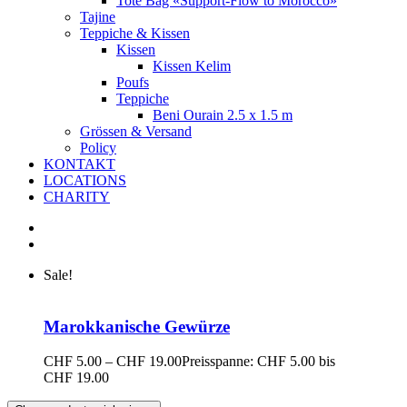
Tote Bag «Support-Flow to Morocco»
Tajine
Teppiche & Kissen
Kissen
Kissen Kelim
Poufs
Teppiche
Beni Ourain 2.5 x 1.5 m
Grössen & Versand
Policy
KONTAKT
LOCATIONS
CHARITY
Sale!
Marokkanische Gewürze
CHF
5.00
–
CHF
19.00
Preisspanne: CHF 5.00 bis
CHF 19.00