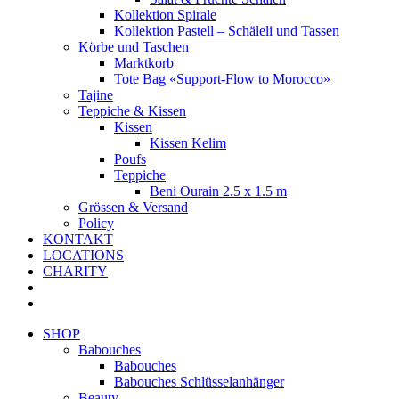
Kollektion Spirale
Kollektion Pastell – Schäleli und Tassen
Körbe und Taschen
Marktkorb
Tote Bag «Support-Flow to Morocco»
Tajine
Teppiche & Kissen
Kissen
Kissen Kelim
Poufs
Teppiche
Beni Ourain 2.5 x 1.5 m
Grössen & Versand
Policy
KONTAKT
LOCATIONS
CHARITY
SHOP
Babouches
Babouches
Babouches Schlüsselanhänger
Beauty