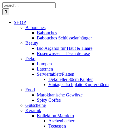
Skip
Search
to
for:
content
SHOP
Babouches
Babouches
Babouches Schlüsselanhänger
Beauty
Bio Arganöl für Haut & Haare
Rosenwasser – L’eau de rose
Deko
Lampen
Laternen
Serviertablett/Platten
Dekoteller 30cm Kupfer
Vintage Tischplatte Kupfer 60cm
Food
Marokkanische Gewürze
Spicy Coffee
Gutscheine
Keramik
Kollektion Marokko
Aschenbecher
Teetassen