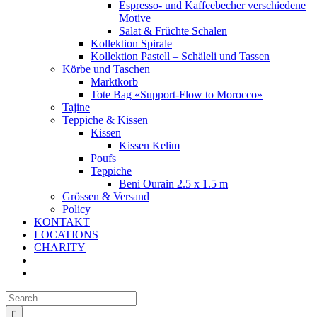
Espresso- und Kaffeebecher verschiedene
Motive
Salat & Früchte Schalen
Kollektion Spirale
Kollektion Pastell – Schäleli und Tassen
Körbe und Taschen
Marktkorb
Tote Bag «Support-Flow to Morocco»
Tajine
Teppiche & Kissen
Kissen
Kissen Kelim
Poufs
Teppiche
Beni Ourain 2.5 x 1.5 m
Grössen & Versand
Policy
KONTAKT
LOCATIONS
CHARITY
Search
for: