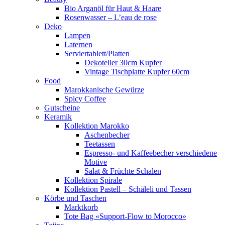
Bio Arganöl für Haut & Haare
Rosenwasser – L’eau de rose
Deko
Lampen
Laternen
Serviertablett/Platten
Dekoteller 30cm Kupfer
Vintage Tischplatte Kupfer 60cm
Food
Marokkanische Gewürze
Spicy Coffee
Gutscheine
Keramik
Kollektion Marokko
Aschenbecher
Teetassen
Espresso- und Kaffeebecher verschiedene
Motive
Salat & Früchte Schalen
Kollektion Spirale
Kollektion Pastell – Schäleli und Tassen
Körbe und Taschen
Marktkorb
Tote Bag «Support-Flow to Morocco»