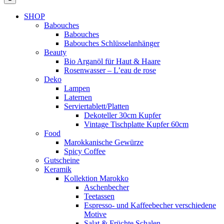
SHOP
Babouches
Babouches
Babouches Schlüsselanhänger
Beauty
Bio Arganöl für Haut & Haare
Rosenwasser – L’eau de rose
Deko
Lampen
Laternen
Serviertablett/Platten
Dekoteller 30cm Kupfer
Vintage Tischplatte Kupfer 60cm
Food
Marokkanische Gewürze
Spicy Coffee
Gutscheine
Keramik
Kollektion Marokko
Aschenbecher
Teetassen
Espresso- und Kaffeebecher verschiedene
Motive
Salat & Früchte Schalen