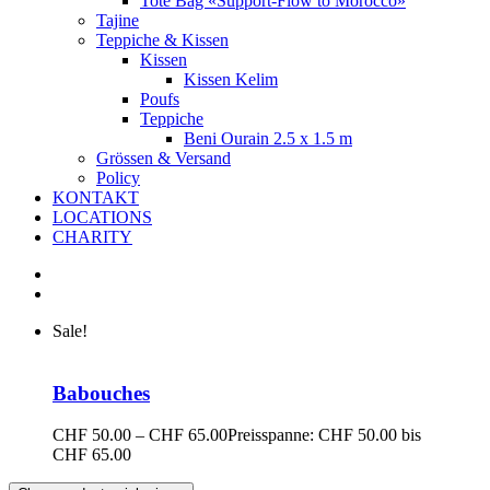
Tote Bag «Support-Flow to Morocco»
Tajine
Teppiche & Kissen
Kissen
Kissen Kelim
Poufs
Teppiche
Beni Ourain 2.5 x 1.5 m
Grössen & Versand
Policy
KONTAKT
LOCATIONS
CHARITY
Sale!
Babouches
CHF
50.00
–
CHF
65.00
Preisspanne: CHF 50.00 bis
CHF 65.00