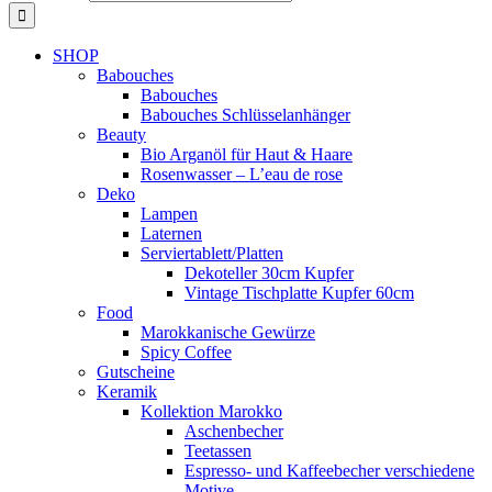
SHOP
Babouches
Babouches
Babouches Schlüsselanhänger
Beauty
Bio Arganöl für Haut & Haare
Rosenwasser – L’eau de rose
Deko
Lampen
Laternen
Serviertablett/Platten
Dekoteller 30cm Kupfer
Vintage Tischplatte Kupfer 60cm
Food
Marokkanische Gewürze
Spicy Coffee
Gutscheine
Keramik
Kollektion Marokko
Aschenbecher
Teetassen
Espresso- und Kaffeebecher verschiedene
Motive