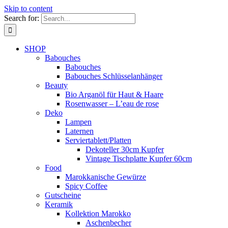
Skip to content
Search for:
SHOP
Babouches
Babouches
Babouches Schlüsselanhänger
Beauty
Bio Arganöl für Haut & Haare
Rosenwasser – L’eau de rose
Deko
Lampen
Laternen
Serviertablett/Platten
Dekoteller 30cm Kupfer
Vintage Tischplatte Kupfer 60cm
Food
Marokkanische Gewürze
Spicy Coffee
Gutscheine
Keramik
Kollektion Marokko
Aschenbecher