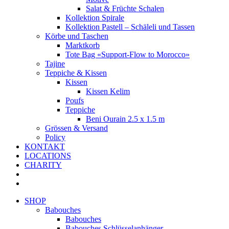
Salat & Früchte Schalen
Kollektion Spirale
Kollektion Pastell – Schäleli und Tassen
Körbe und Taschen
Marktkorb
Tote Bag «Support-Flow to Morocco»
Tajine
Teppiche & Kissen
Kissen
Kissen Kelim
Poufs
Teppiche
Beni Ourain 2.5 x 1.5 m
Grössen & Versand
Policy
KONTAKT
LOCATIONS
CHARITY
SHOP
Babouches
Babouches
Babouches Schlüsselanhänger