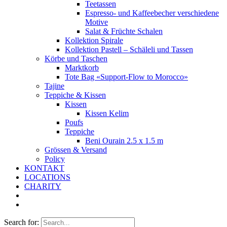
Teetassen
Espresso- und Kaffeebecher verschiedene
Motive
Salat & Früchte Schalen
Kollektion Spirale
Kollektion Pastell – Schäleli und Tassen
Körbe und Taschen
Marktkorb
Tote Bag «Support-Flow to Morocco»
Tajine
Teppiche & Kissen
Kissen
Kissen Kelim
Poufs
Teppiche
Beni Ourain 2.5 x 1.5 m
Grössen & Versand
Policy
KONTAKT
LOCATIONS
CHARITY
Search for: