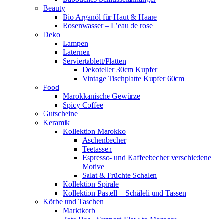
Beauty
Bio Arganöl für Haut & Haare
Rosenwasser – L’eau de rose
Deko
Lampen
Laternen
Serviertablett/Platten
Dekoteller 30cm Kupfer
Vintage Tischplatte Kupfer 60cm
Food
Marokkanische Gewürze
Spicy Coffee
Gutscheine
Keramik
Kollektion Marokko
Aschenbecher
Teetassen
Espresso- und Kaffeebecher verschiedene
Motive
Salat & Früchte Schalen
Kollektion Spirale
Kollektion Pastell – Schäleli und Tassen
Körbe und Taschen
Marktkorb