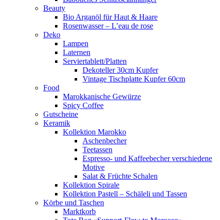
Beauty
Bio Arganöl für Haut & Haare
Rosenwasser – L’eau de rose
Deko
Lampen
Laternen
Serviertablett/Platten
Dekoteller 30cm Kupfer
Vintage Tischplatte Kupfer 60cm
Food
Marokkanische Gewürze
Spicy Coffee
Gutscheine
Keramik
Kollektion Marokko
Aschenbecher
Teetassen
Espresso- und Kaffeebecher verschiedene
Motive
Salat & Früchte Schalen
Kollektion Spirale
Kollektion Pastell – Schäleli und Tassen
Körbe und Taschen
Marktkorb