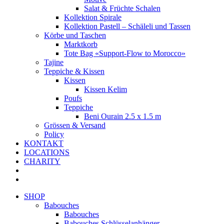
Salat & Früchte Schalen
Kollektion Spirale
Kollektion Pastell – Schäleli und Tassen
Körbe und Taschen
Marktkorb
Tote Bag «Support-Flow to Morocco»
Tajine
Teppiche & Kissen
Kissen
Kissen Kelim
Poufs
Teppiche
Beni Ourain 2.5 x 1.5 m
Grössen & Versand
Policy
KONTAKT
LOCATIONS
CHARITY
SHOP
Babouches
Babouches
Babouches Schlüsselanhänger