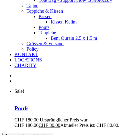
Tote Bag «Support-Flow to Morocco»
Tajine
Teppiche & Kissen
Kissen
Kissen Kelim
Poufs
Teppiche
Beni Ourain 2.5 x 1.5 m
Grössen & Versand
Policy
KONTAKT
LOCATIONS
CHARITY
Sale!
Poufs
CHF
180.00
Ursprünglicher Preis war:
CHF 180.00
CHF
80.00
Aktueller Preis ist: CHF 80.00.