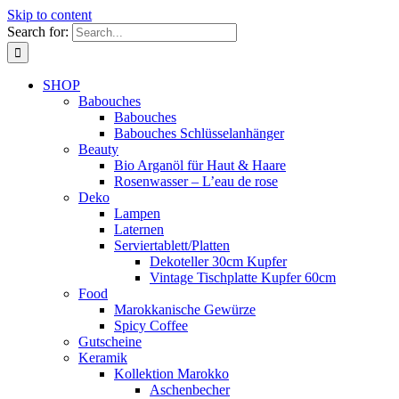
Skip to content
Search for:
SHOP
Babouches
Babouches
Babouches Schlüsselanhänger
Beauty
Bio Arganöl für Haut & Haare
Rosenwasser – L’eau de rose
Deko
Lampen
Laternen
Serviertablett/Platten
Dekoteller 30cm Kupfer
Vintage Tischplatte Kupfer 60cm
Food
Marokkanische Gewürze
Spicy Coffee
Gutscheine
Keramik
Kollektion Marokko
Aschenbecher