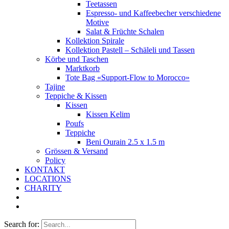
Teetassen
Espresso- und Kaffeebecher verschiedene
Motive
Salat & Früchte Schalen
Kollektion Spirale
Kollektion Pastell – Schäleli und Tassen
Körbe und Taschen
Marktkorb
Tote Bag «Support-Flow to Morocco»
Tajine
Teppiche & Kissen
Kissen
Kissen Kelim
Poufs
Teppiche
Beni Ourain 2.5 x 1.5 m
Grössen & Versand
Policy
KONTAKT
LOCATIONS
CHARITY
Search for: