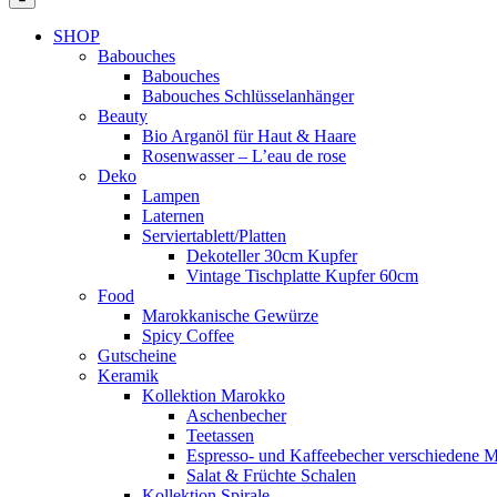
SHOP
Babouches
Babouches
Babouches Schlüsselanhänger
Beauty
Bio Arganöl für Haut & Haare
Rosenwasser – L’eau de rose
Deko
Lampen
Laternen
Serviertablett/Platten
Dekoteller 30cm Kupfer
Vintage Tischplatte Kupfer 60cm
Food
Marokkanische Gewürze
Spicy Coffee
Gutscheine
Keramik
Kollektion Marokko
Aschenbecher
Teetassen
Espresso- und Kaffeebecher verschiedene M
Salat & Früchte Schalen
Kollektion Spirale