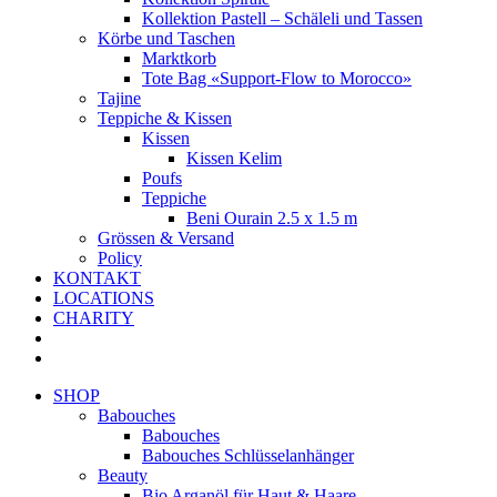
Kollektion Pastell – Schäleli und Tassen
Körbe und Taschen
Marktkorb
Tote Bag «Support-Flow to Morocco»
Tajine
Teppiche & Kissen
Kissen
Kissen Kelim
Poufs
Teppiche
Beni Ourain 2.5 x 1.5 m
Grössen & Versand
Policy
KONTAKT
LOCATIONS
CHARITY
SHOP
Babouches
Babouches
Babouches Schlüsselanhänger
Beauty
Bio Arganöl für Haut & Haare