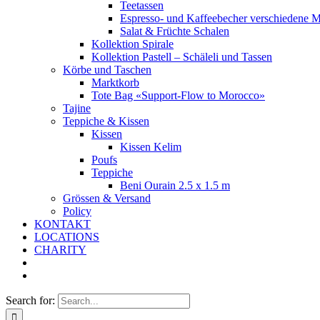
Teetassen
Espresso- und Kaffeebecher verschiedene M
Salat & Früchte Schalen
Kollektion Spirale
Kollektion Pastell – Schäleli und Tassen
Körbe und Taschen
Marktkorb
Tote Bag «Support-Flow to Morocco»
Tajine
Teppiche & Kissen
Kissen
Kissen Kelim
Poufs
Teppiche
Beni Ourain 2.5 x 1.5 m
Grössen & Versand
Policy
KONTAKT
LOCATIONS
CHARITY
Search for: