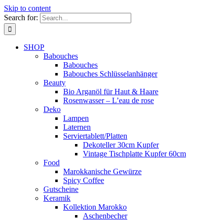
Skip to content
Search for:
SHOP
Babouches
Babouches
Babouches Schlüsselanhänger
Beauty
Bio Arganöl für Haut & Haare
Rosenwasser – L’eau de rose
Deko
Lampen
Laternen
Serviertablett/Platten
Dekoteller 30cm Kupfer
Vintage Tischplatte Kupfer 60cm
Food
Marokkanische Gewürze
Spicy Coffee
Gutscheine
Keramik
Kollektion Marokko
Aschenbecher