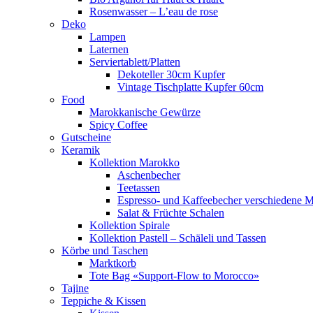
Rosenwasser – L’eau de rose
Deko
Lampen
Laternen
Serviertablett/Platten
Dekoteller 30cm Kupfer
Vintage Tischplatte Kupfer 60cm
Food
Marokkanische Gewürze
Spicy Coffee
Gutscheine
Keramik
Kollektion Marokko
Aschenbecher
Teetassen
Espresso- und Kaffeebecher verschiedene M
Salat & Früchte Schalen
Kollektion Spirale
Kollektion Pastell – Schäleli und Tassen
Körbe und Taschen
Marktkorb
Tote Bag «Support-Flow to Morocco»
Tajine
Teppiche & Kissen