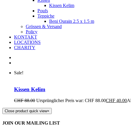
Kissen
Kissen Kelim
Poufs
Teppiche
Beni Ourain 2.5 x 1.5 m
Grössen & Versand
Policy
KONTAKT
LOCATIONS
CHARITY
Sale!
Kissen Kelim
CHF
88.00
Ursprünglicher Preis war: CHF 88.00
CHF
40.00
Ak
Close product quick view
×
JOIN OUR MAILING LIST