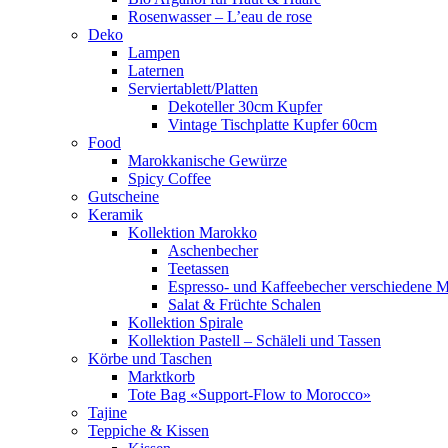
Rosenwasser – L’eau de rose
Deko
Lampen
Laternen
Serviertablett/Platten
Dekoteller 30cm Kupfer
Vintage Tischplatte Kupfer 60cm
Food
Marokkanische Gewürze
Spicy Coffee
Gutscheine
Keramik
Kollektion Marokko
Aschenbecher
Teetassen
Espresso- und Kaffeebecher verschiedene M
Salat & Früchte Schalen
Kollektion Spirale
Kollektion Pastell – Schäleli und Tassen
Körbe und Taschen
Marktkorb
Tote Bag «Support-Flow to Morocco»
Tajine
Teppiche & Kissen