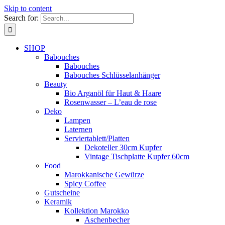
Skip to content
Search for:
SHOP
Babouches
Babouches
Babouches Schlüsselanhänger
Beauty
Bio Arganöl für Haut & Haare
Rosenwasser – L’eau de rose
Deko
Lampen
Laternen
Serviertablett/Platten
Dekoteller 30cm Kupfer
Vintage Tischplatte Kupfer 60cm
Food
Marokkanische Gewürze
Spicy Coffee
Gutscheine
Keramik
Kollektion Marokko
Aschenbecher