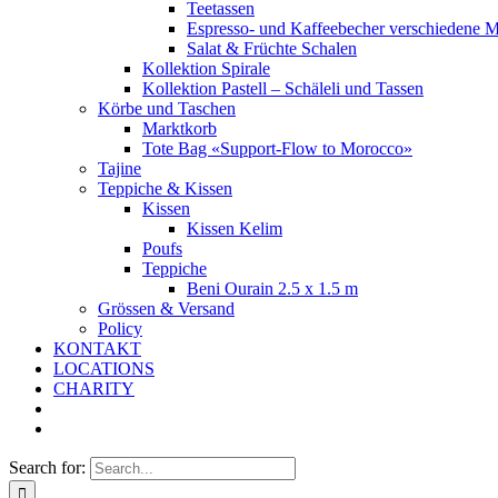
Teetassen
Espresso- und Kaffeebecher verschiedene M
Salat & Früchte Schalen
Kollektion Spirale
Kollektion Pastell – Schäleli und Tassen
Körbe und Taschen
Marktkorb
Tote Bag «Support-Flow to Morocco»
Tajine
Teppiche & Kissen
Kissen
Kissen Kelim
Poufs
Teppiche
Beni Ourain 2.5 x 1.5 m
Grössen & Versand
Policy
KONTAKT
LOCATIONS
CHARITY
Search for: