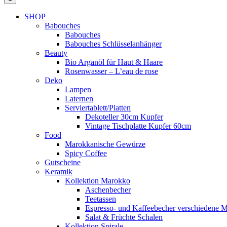
SHOP
Babouches
Babouches
Babouches Schlüsselanhänger
Beauty
Bio Arganöl für Haut & Haare
Rosenwasser – L’eau de rose
Deko
Lampen
Laternen
Serviertablett/Platten
Dekoteller 30cm Kupfer
Vintage Tischplatte Kupfer 60cm
Food
Marokkanische Gewürze
Spicy Coffee
Gutscheine
Keramik
Kollektion Marokko
Aschenbecher
Teetassen
Espresso- und Kaffeebecher verschiedene M
Salat & Früchte Schalen
Kollektion Spirale