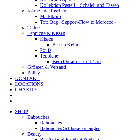
Kollektion Pastell – Schäleli und Tassen
Körbe und Taschen
Marktkorb
Tote Bag «Support-Flow to Morocco»
Tajine
Teppiche & Kissen
Kissen
Kissen Kelim
Poufs
Teppiche
Beni Ourain 2.5 x 1.5 m
Grössen & Versand
Policy
KONTAKT
LOCATIONS
CHARITY
SHOP
Babouches
Babouches
Babouches Schlüsselanhänger
Beauty
Bio Arganöl für Haut & Haare