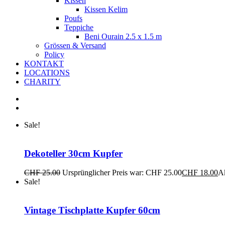
Kissen
Kissen Kelim
Poufs
Teppiche
Beni Ourain 2.5 x 1.5 m
Grössen & Versand
Policy
KONTAKT
LOCATIONS
CHARITY
Sale!
Dekoteller 30cm Kupfer
CHF
25.00
Ursprünglicher Preis war: CHF 25.00
CHF
18.00
Ak
Sale!
Vintage Tischplatte Kupfer 60cm